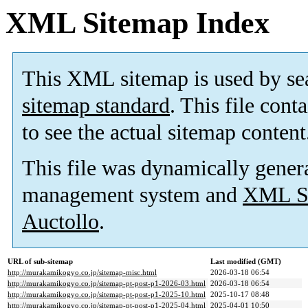
XML Sitemap Index
This XML sitemap is used by se
sitemap standard
. This file cont
to see the actual sitemap content
This file was dynamically gener
management system and
XML Si
Auctollo
.
URL of sub-sitemap
Last modified (GMT)
http://murakamikogyo.co.jp/sitemap-misc.html
2026-03-18 06:54
http://murakamikogyo.co.jp/sitemap-pt-post-p1-2026-03.html
2026-03-18 06:54
http://murakamikogyo.co.jp/sitemap-pt-post-p1-2025-10.html
2025-10-17 08:48
http://murakamikogyo.co.jp/sitemap-pt-post-p1-2025-04.html
2025-04-01 10:50