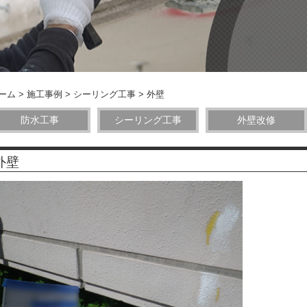
ーム
>
施工事例
>
シーリング工事
>
外壁
防水工事
シーリング工事
外壁改修
外壁